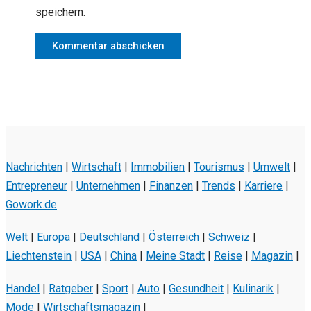
speichern.
Nachrichten
|
Wirtschaft
|
Immobilien
|
Tourismus
|
Umwelt
|
Entrepreneur
|
Unternehmen
|
Finanzen
|
Trends
|
Karriere
|
Gowork.de
Welt
|
Europa
|
Deutschland
|
Österreich
|
Schweiz
|
Liechtenstein
|
USA
|
China
|
Meine Stadt
|
Reise
|
Magazin
|
Handel
|
Ratgeber
|
Sport
|
Auto
|
Gesundheit
|
Kulinarik
|
Mode
|
Wirtschaftsmagazin
|