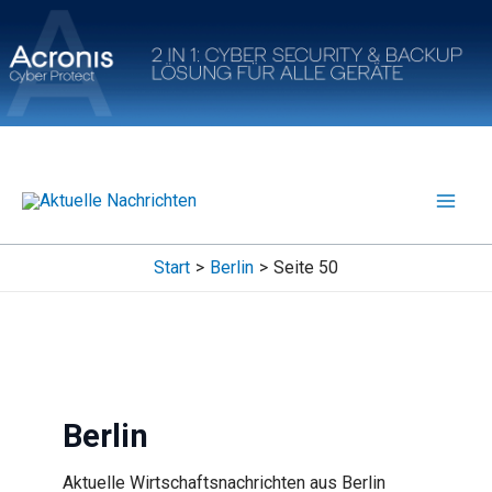
Zum
Inhalt
springen
Start
Berlin
Seite 50
Berlin
Aktuelle Wirtschaftsnachrichten aus Berlin