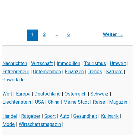
1
2
…
6
Weiter
→
Nachrichten
|
Wirtschaft
|
Immobilien
|
Tourismus
|
Umwelt
|
Entrepreneur
|
Unternehmen
|
Finanzen
|
Trends
|
Karriere
|
Gowork.de
Welt
|
Europa
|
Deutschland
|
Österreich
|
Schweiz
|
Liechtenstein
|
USA
|
China
|
Meine Stadt
|
Reise
|
Magazin
|
Handel
|
Ratgeber
|
Sport
|
Auto
|
Gesundheit
|
Kulinarik
|
Mode
|
Wirtschaftsmagazin
|