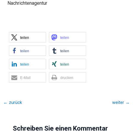
Nachrichtenagentur
teilen
teilen
teilen
teilen
teilen
teilen
E-Mail
drucken
←
zurück
weiter
→
Schreiben Sie einen Kommentar