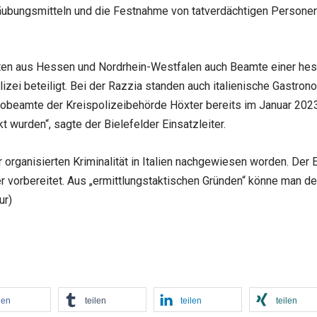
äubungsmitteln und die Festnahme von tatverdächtigen Personen,
en aus Hessen und Nordrhein-Westfalen auch Beamte einer hess
zei beteiligt. Bei der Razzia standen auch italienische Gastron
ipobeamte der Kreispolizeibehörde Höxter bereits im Januar 2023
wurden“, sagte der Bielefelder Einsatzleiter.
 organisierten Kriminalität in Italien nachgewiesen worden. Der
r vorbereitet. Aus „ermittlungstaktischen Gründen“ könne man de
ur)
len
teilen
teilen
teilen