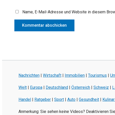
Adres
Name, E-Mail-Adresse und Website in diesem Brow
Nachrichten
|
Wirtschaft
|
Immobilien
|
Tourismus
|
Um
Welt
|
Europa
|
Deutschland
|
Österreich
|
Schweiz
|
L
Handel
|
Ratgeber
|
Sport
|
Auto
|
Gesundheit
|
Kulinar
Anmerkung: Sie sehen keine Videos? Deaktivieren Si