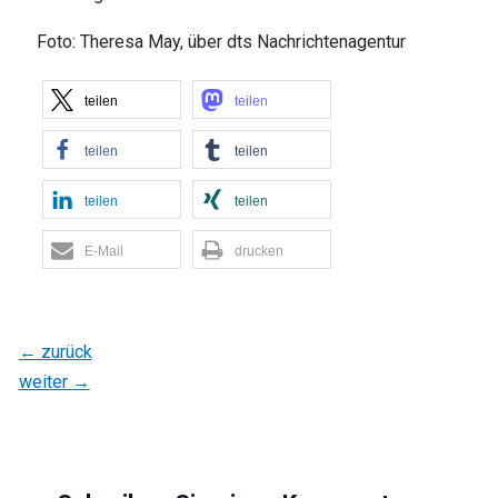
Foto: Theresa May, über dts Nachrichtenagentur
teilen
teilen
teilen
teilen
teilen
teilen
E-Mail
drucken
←
zurück
weiter
→