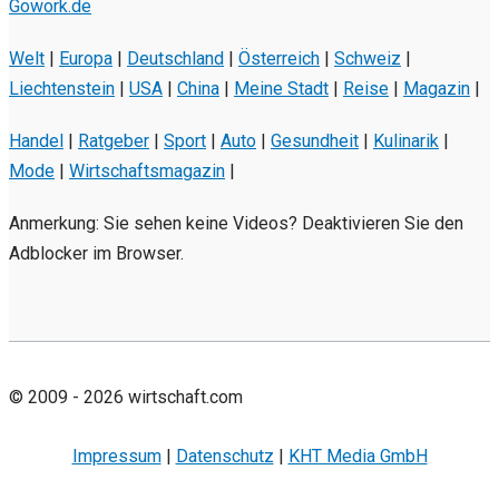
Gowork.de
Welt
|
Europa
|
Deutschland
|
Österreich
|
Schweiz
|
Liechtenstein
|
USA
|
China
|
Meine Stadt
|
Reise
|
Magazin
|
Handel
|
Ratgeber
|
Sport
|
Auto
|
Gesundheit
|
Kulinarik
|
Mode
|
Wirtschaftsmagazin
|
Anmerkung: Sie sehen keine Videos? Deaktivieren Sie den
Adblocker im Browser.
© 2009 - 2026 wirtschaft.com
Impressum
|
Datenschutz
|
KHT Media GmbH