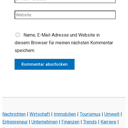
Mail-
Adresse*
Website
Name, E-Mail-Adresse und Website in
diesem Browser für meinen nächsten Kommentar
speichern.
Nachrichten
|
Wirtschaft
|
Immobilien
|
Tourismus
|
Umwelt
|
Entrepreneur
|
Unternehmen
|
Finanzen
|
Trends
|
Karriere
|