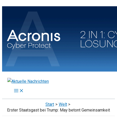
Zum
Inhalt
springen
Start
Welt
Erster Staatsgast bei Trump: May betont Gemeinsamkeit