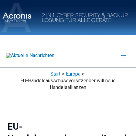
Zum
Inhalt
springen
Start
Europa
EU-Handelsausschussvorsitzender will neue
Handelsallianzen
EU-