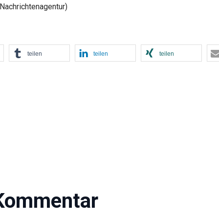
s Nachrichtenagentur)
teilen
teilen
teilen
 Kommentar