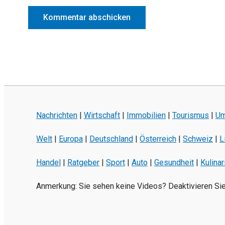
Nachrichten
|
Wirtschaft
|
Immobilien
|
Tourismus
|
Um
Welt
|
Europa
|
Deutschland
|
Österreich
|
Schweiz
|
L
Handel
|
Ratgeber
|
Sport
|
Auto
|
Gesundheit
|
Kulinar
Anmerkung: Sie sehen keine Videos? Deaktivieren Si