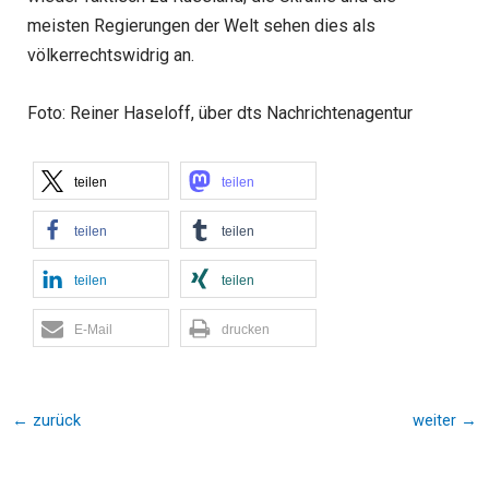
meisten Regierungen der Welt sehen dies als
völkerrechtswidrig an.
Foto: Reiner Haseloff, über dts Nachrichtenagentur
teilen
teilen
teilen
teilen
teilen
teilen
E-Mail
drucken
←
zurück
weiter
→