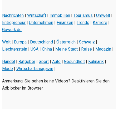
Nachrichten
|
Wirtschaft
|
Immobilien
|
Tourismus
|
Umwelt
|
Entrepreneur
|
Unternehmen
|
Finanzen
|
Trends
|
Karriere
|
Gowork.de
Welt
|
Europa
|
Deutschland
|
Österreich
|
Schweiz
|
Liechtenstein
|
USA
|
China
|
Meine Stadt
|
Reise
|
Magazin
|
Handel
|
Ratgeber
|
Sport
|
Auto
|
Gesundheit
|
Kulinarik
|
Mode
|
Wirtschaftsmagazin
|
Anmerkung: Sie sehen keine Videos? Deaktivieren Sie den
Adblocker im Browser.