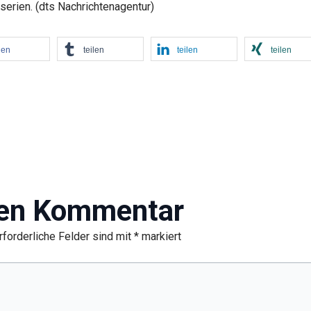
serien. (dts Nachrichtenagentur)
len
teilen
teilen
teilen
nen Kommentar
rforderliche Felder sind mit
*
markiert