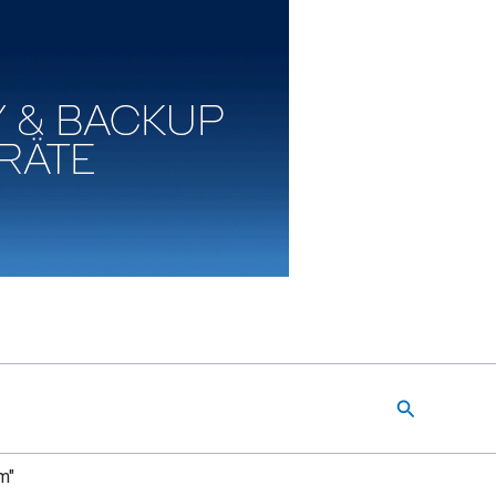
Suchen
m"