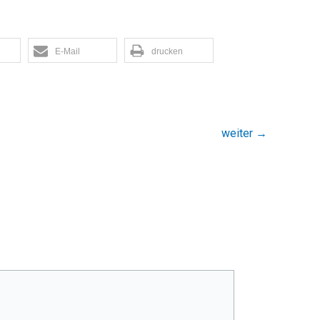
E-Mail
drucken
weiter
→