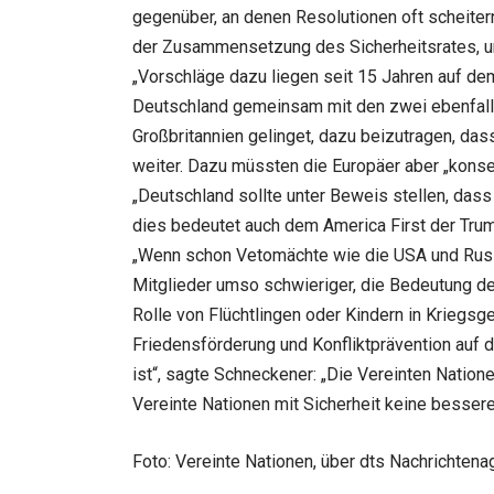
gegenüber, an denen Resolutionen oft scheitern
der Zusammensetzung des Sicherheitsrates, um 
„Vorschläge dazu liegen seit 15 Jahren auf dem 
Deutschland gemeinsam mit den zwei ebenfalls
Großbritannien gelinget, dazu beizutragen, das
weiter. Dazu müssten die Europäer aber „konse
„Deutschland sollte unter Beweis stellen, dass
dies bedeutet auch dem America First der Tru
„Wenn schon Vetomächte wie die USA und Russla
Mitglieder umso schwieriger, die Bedeutung de
Rolle von Flüchtlingen oder Kindern in Krieg
Friedensförderung und Konfliktprävention auf de
ist“, sagte Schneckener: „Die Vereinten Nation
Vereinte Nationen mit Sicherheit keine bessere
Foto: Vereinte Nationen, über dts Nachrichtena