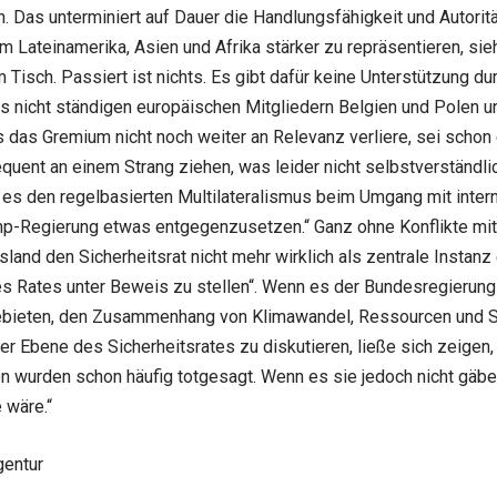
. Das unterminiert auf Dauer die Handlungsfähigkeit und Autorit
Lateinamerika, Asien und Afrika stärker zu repräsentieren, sieh
Tisch. Passiert ist nichts. Es gibt dafür keine Unterstützung du
 nicht ständigen europäischen Mitgliedern Belgien und Polen un
s das Gremium nicht noch weiter an Relevanz verliere, sei schon
quent an einem Strang ziehen, was leider nicht selbstverständli
 es den regelbasierten Multilateralismus beim Umgang mit internat
mp-Regierung etwas entgegenzusetzen.“ Ganz ohne Konflikte mit
nd den Sicherheitsrat nicht mehr wirklich als zentrale Instanz 
s Rates unter Beweis zu stellen“. Wenn es der Bundesregierung 
sgebieten, den Zusammenhang von Klimawandel, Ressourcen und Si
r Ebene des Sicherheitsrates zu diskutieren, ließe sich zeigen, 
en wurden schon häufig totgesagt. Wenn es sie jedoch nicht gäbe
 wäre.“
gentur