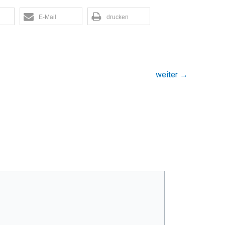
E-Mail
drucken
weiter
→