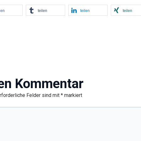
len
teilen
teilen
teilen
nen Kommentar
rforderliche Felder sind mit
*
markiert