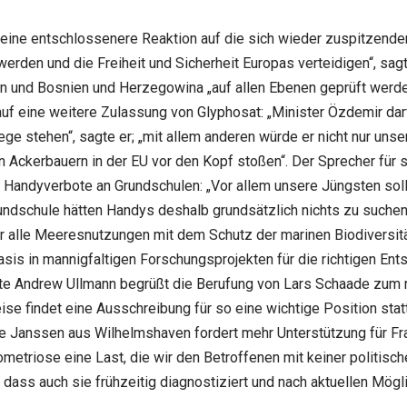
ine entschlossenere Reaktion auf die sich wieder zuspitzenden 
werden und die Freiheit und Sicherheit Europas verteidigen“, s
en und Bosnien und Herzegowina „auf allen Ebenen geprüft werde
auf eine weitere Zulassung von Glyphosat: „Minister Özdemir da
e stehen“, sagte er; „mit allem anderen würde er nicht nur uns
n Ackerbauern in der EU vor den Kopf stoßen“. Der Sprecher für 
 Handyverbote an Grundschulen: „Vor allem unsere Jüngsten soll
Grundschule hätten Handys deshalb grundsätzlich nichts zu suche
wir alle Meeresnutzungen mit dem Schutz der marinen Biodiversität
sis in mannigfaltigen Forschungsprojekten für die richtigen Ent
te Andrew Ullmann begrüßt die Berufung von Lars Schaade zum ne
se findet eine Ausschreibung für so eine wichtige Position sta
 Janssen aus Wilhelmshaven fordert mehr Unterstützung für Frau
dometriose eine Last, die wir den Betroffenen mit keiner politis
dass auch sie frühzeitig diagnostiziert und nach aktuellen Mögl