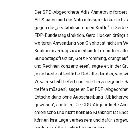
Der SPD-Abgeordnete Adis Ahmetovic fordert e
EU-Staaten und die Nato müssen stärker aktiv 
gegen die „destabilisierenden Kräfte“ in Serbi
FDP-Bundestagsfraktion, Gero Hocker, drängt 
weiteren Anwendung von Glyphosat nicht im Weg
Koalitionsvertrag zuwiderhandeln, sondern alle
Bundestagsfraktion, Götz Frömming, drängt auf
und Rechnen konzentrieren“, sagte er; in der 
„eine breite öffentliche Debatte darüber, wie 
Wissenschaft liefert uns eine hervorragende Ba
treffen müssen“, sagte er. Der FDP-Abgeordne
Entscheidung ohne Ausschreibung: „Üblicherwei
gewesen“, sagte er. Die CDU-Abgeordnete Anne
chronische und nicht heilbare Krankheit ist En
können ihre Lage verbessern und dafür sorgen, 
sagte sie. (dts Nachrichtenagentur)