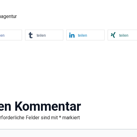
nagentur
len
teilen
teilen
teilen
nen Kommentar
rforderliche Felder sind mit
*
markiert