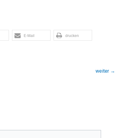
E-Mail
drucken
weiter
→