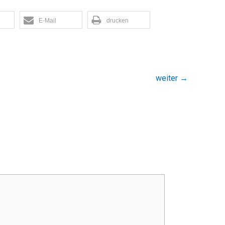
E-Mail
drucken
weiter
→