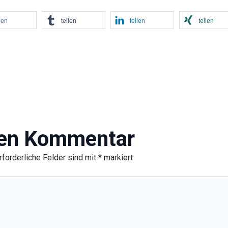
len
teilen
teilen
teilen
nen Kommentar
rforderliche Felder sind mit
*
markiert