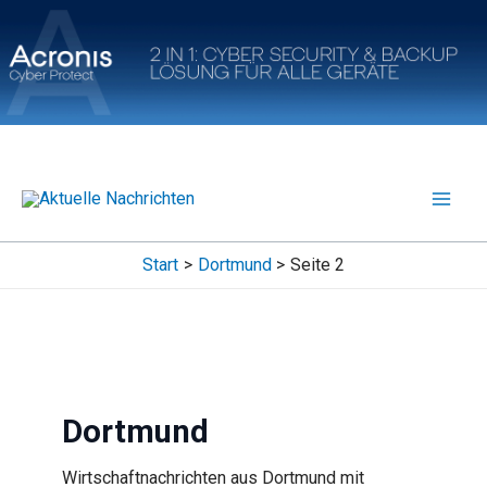
Zum
Inhalt
springen
Start
Dortmund
Seite 2
Dortmund
Wirtschaftnachrichten aus Dortmund mit