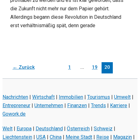
profitabel zu werden und es ist klar geworden, dass
die Zukunft nicht mehr nur dem Papier gehört.
Allerdings begann diese Revolution in Deutschland
erst verhältnismäßig spät, denn gerade
←
Zurück
1
…
19
20
Nachrichten
|
Wirtschaft
|
Immobilien
|
Tourismus
|
Umwelt
|
Entrepreneur
|
Unternehmen
|
Finanzen
|
Trends
|
Karriere
|
Gowork.de
Welt
|
Europa
|
Deutschland
|
Österreich
|
Schweiz
|
Liechtenstein
|
USA
|
China
|
Meine Stadt
|
Reise
|
Magazin
|