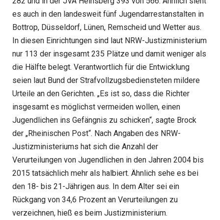
282 und in der JVA Heinsberg 393 von 566. Ähnlich sieht
es auch in den landesweit fünf Jugendarrestanstalten in
Bottrop, Düsseldorf, Lünen, Remscheid und Wetter aus.
In diesen Einrichtungen sind laut NRW-Justizministerium
nur 113 der insgesamt 235 Plätze und damit weniger als
die Hälfte belegt. Verantwortlich für die Entwicklung
seien laut Bund der Strafvollzugsbediensteten mildere
Urteile an den Gerichten. „Es ist so, dass die Richter
insgesamt es möglichst vermeiden wollen, einen
Jugendlichen ins Gefängnis zu schicken“, sagte Brock
der „Rheinischen Post“. Nach Angaben des NRW-
Justizministeriums hat sich die Anzahl der
Verurteilungen von Jugendlichen in den Jahren 2004 bis
2015 tatsächlich mehr als halbiert. Ähnlich sehe es bei
den 18- bis 21-Jährigen aus. In dem Alter sei ein
Rückgang von 34,6 Prozent an Verurteilungen zu
verzeichnen, hieß es beim Justizministerium.