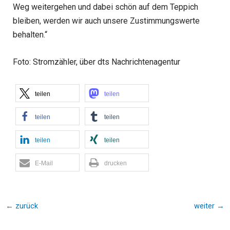
Weg weitergehen und dabei schön auf dem Teppich
bleiben, werden wir auch unsere Zustimmungswerte
behalten.“
Foto: Stromzähler, über dts Nachrichtenagentur
teilen
teilen
teilen
teilen
teilen
teilen
E-Mail
drucken
←
zurück
weiter
→