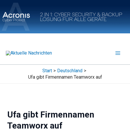
Zum
Inhalt
springen
Start
Deutschland
Ufa gibt Firmennamen Teamworx auf
Ufa gibt Firmennamen
Teamworx auf