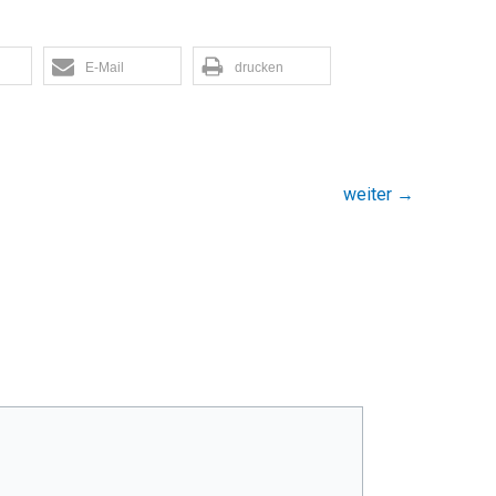
E-Mail
drucken
weiter
→