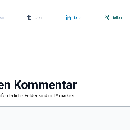
len
teilen
teilen
teilen
nen Kommentar
rforderliche Felder sind mit
*
markiert