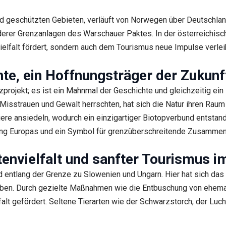
 geschützten Gebieten, verläuft von Norwegen über Deutschland
rer Grenzanlagen des Warschauer Paktes. In der österreichisch
vielfalt fördert, sondern auch dem Tourismus neue Impulse verlei
te, ein Hoffnungsträger der Zukunf
projekt; es ist ein Mahnmal der Geschichte und gleichzeitig ein 
isstrauen und Gewalt herrschten, hat sich die Natur ihren Raum
iere ansiedeln, wodurch ein einzigartiger Biotopverbund entstand
ung Europas und ein Symbol für grenzüberschreitende Zusammen
tenvielfalt und sanfter Tourismus i
nd entlang der Grenze zu Slowenien und Ungarn. Hier hat sich da
eben. Durch gezielte Maßnahmen wie die Entbuschung von ehema
lfalt gefördert. Seltene Tierarten wie der Schwarzstorch, der Luc