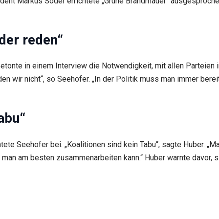
sident Markus Söder errichtete „Grüne Brandmauer“ ausgesproche
der reden“
etonte in einem Interview die Notwendigkeit, mit allen Parteien 
den wir nicht“, so Seehofer. „In der Politik muss man immer ber
Tabu“
tete Seehofer bei. „Koalitionen sind kein Tabu“, sagte Huber. „
m man am besten zusammenarbeiten kann.“ Huber warnte davor, si