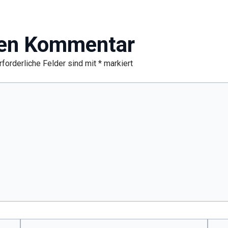
nen Kommentar
rforderliche Felder sind mit
*
markiert
E-
Webs