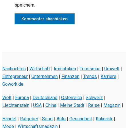
speichern.
Nachrichten
|
Wirtschaft
|
Immobilien
|
Tourismus
|
Umwelt
|
Entrepreneur
|
Unternehmen
|
Finanzen
|
Trends
|
Karriere
|
Gowork.de
Welt
|
Europa
|
Deutschland
|
Österreich
|
Schweiz
|
Liechtenstein
|
USA
|
China
|
Meine Stadt
|
Reise
|
Magazin
|
Handel
|
Ratgeber
|
Sport
|
Auto
|
Gesundheit
|
Kulinarik
|
Mode
|
Wirtschaftsmagazin
|