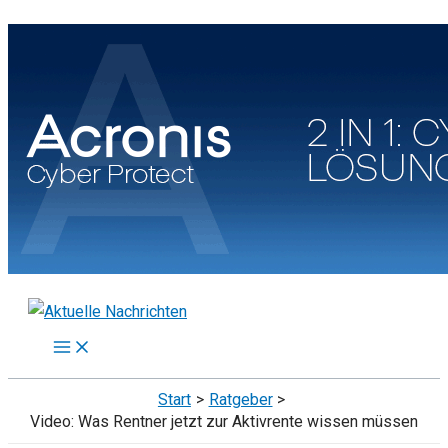
Zum
Inhalt
springen
Start
Ratgeber
Video: Was Rentner jetzt zur Aktivrente wissen müssen