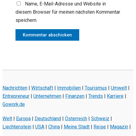
Name, E-Mail-Adresse und Website in
diesem Browser für meinen nächsten Kommentar
speichern.
Nachrichten
|
Wirtschaft
|
Immobilien
|
Tourismus
|
Umwelt
|
Entrepreneur
|
Unternehmen
|
Finanzen
|
Trends
|
Karriere
|
Gowork.de
Welt
|
Europa
|
Deutschland
|
Österreich
|
Schweiz
|
Liechtenstein
|
USA
|
China
|
Meine Stadt
|
Reise
|
Magazin
|