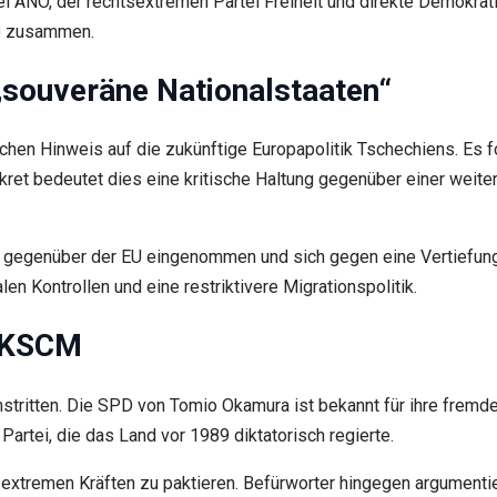
tei ANO, der rechtsextremen Partei Freiheit und direkte Demokr
) zusammen.
souveräne Nationalstaaten“
chen Hinweis auf die zukünftige Europapolitik Tschechiens. Es f
ret bedeutet dies eine kritische Haltung gegenüber einer weiter
ng gegenüber der EU eingenommen und sich gegen eine Vertiefung
en Kontrollen und eine restriktivere Migrationspolitik.
d KSCM
umstritten. Die SPD von Tomio Okamura ist bekannt für ihre frem
rtei, die das Land vor 1989 diktatorisch regierte.
t extremen Kräften zu paktieren. Befürworter hingegen argumenti