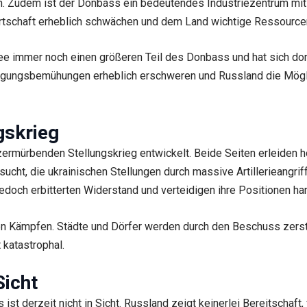
 Zudem ist der Donbass ein bedeutendes Industriezentrum mit e
rtschaft erheblich schwächen und dem Land wichtige Ressource
mee immer noch einen größeren Teil des Donbass und hat sich dor
digungsbemühungen erheblich erschweren und Russland die Mögl
gskrieg
rmürbenden Stellungskrieg entwickelt. Beide Seiten erleiden 
cht, die ukrainischen Stellungen durch massive Artillerieangrif
edoch erbitterten Widerstand und verteidigen ihre Positionen har
den Kämpfen. Städte und Dörfer werden durch den Beschuss zers
 katastrophal.
Sicht
ist derzeit nicht in Sicht. Russland zeigt keinerlei Bereitschaf