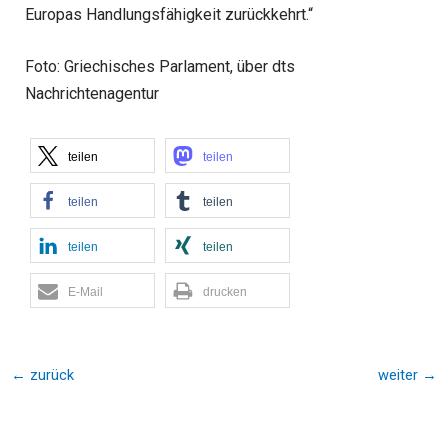
Europas Handlungsfähigkeit zurückkehrt.“
Foto: Griechisches Parlament, über dts
Nachrichtenagentur
teilen
teilen
teilen
teilen
teilen
teilen
E-Mail
drucken
←
zurück
weiter
→