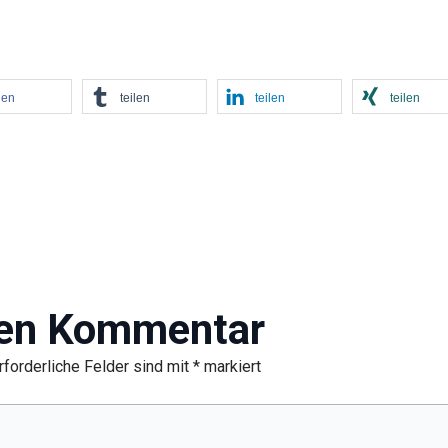
len
teilen
teilen
teilen
nen Kommentar
rforderliche Felder sind mit
*
markiert