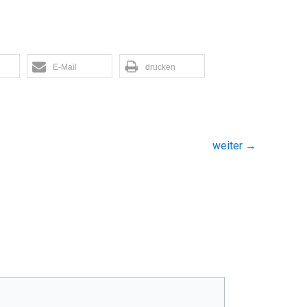
E-Mail
drucken
weiter
→