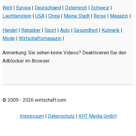
Welt
|
Europa
|
Deutschland
|
Österreich
|
Schweiz
|
Liechtenstein
|
USA
|
China
|
Meine Stadt
|
Reise
|
Magazin
|
Handel
|
Ratgeber
|
Sport
|
Auto
|
Gesundheit
|
Kulinarik
|
Mode
|
Wirtschaftsmagazin
|
Anmerkung: Sie sehen keine Videos? Deaktivieren Sie den
Adblocker im Browser.
© 2009 - 2026 wirtschaft.com
Impressum
|
Datenschutz
|
KHT Media GmbH