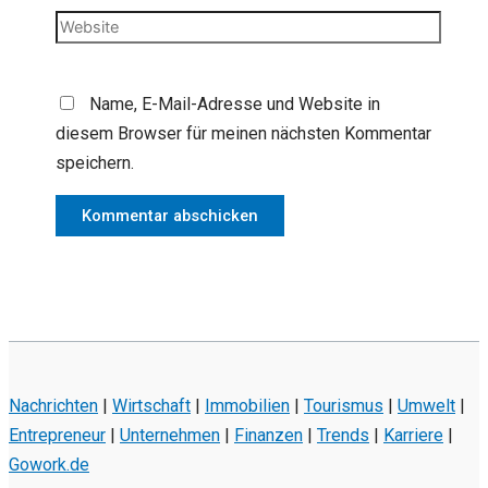
Adresse*
Website
Name, E-Mail-Adresse und Website in
diesem Browser für meinen nächsten Kommentar
speichern.
Nachrichten
|
Wirtschaft
|
Immobilien
|
Tourismus
|
Umwelt
|
Entrepreneur
|
Unternehmen
|
Finanzen
|
Trends
|
Karriere
|
Gowork.de