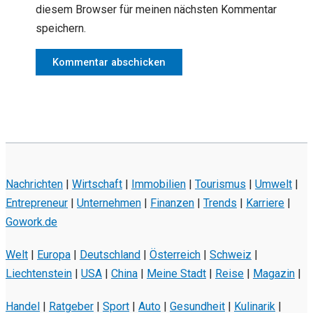
diesem Browser für meinen nächsten Kommentar
speichern.
Nachrichten
|
Wirtschaft
|
Immobilien
|
Tourismus
|
Umwelt
|
Entrepreneur
|
Unternehmen
|
Finanzen
|
Trends
|
Karriere
|
Gowork.de
Welt
|
Europa
|
Deutschland
|
Österreich
|
Schweiz
|
Liechtenstein
|
USA
|
China
|
Meine Stadt
|
Reise
|
Magazin
|
Handel
|
Ratgeber
|
Sport
|
Auto
|
Gesundheit
|
Kulinarik
|