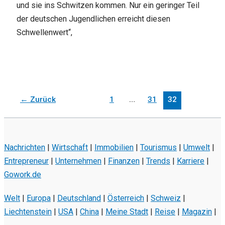
und sie ins Schwitzen kommen. Nur ein geringer Teil
der deutschen Jugendlichen erreicht diesen
Schwellenwert“,
←
Zurück
1
…
31
32
Nachrichten
|
Wirtschaft
|
Immobilien
|
Tourismus
|
Umwelt
|
Entrepreneur
|
Unternehmen
|
Finanzen
|
Trends
|
Karriere
|
Gowork.de
Welt
|
Europa
|
Deutschland
|
Österreich
|
Schweiz
|
Liechtenstein
|
USA
|
China
|
Meine Stadt
|
Reise
|
Magazin
|