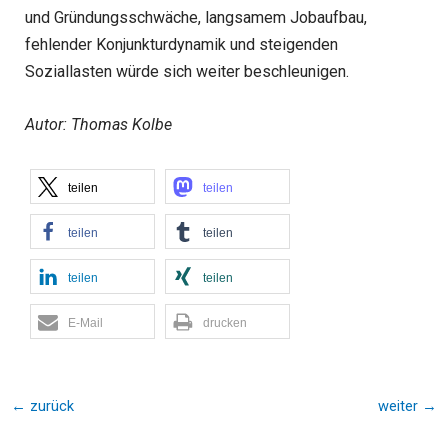
und Gründungsschwäche, langsamem Jobaufbau,
fehlender Konjunkturdynamik und steigenden
Soziallasten würde sich weiter beschleunigen.
Autor: Thomas Kolbe
teilen
teilen
teilen
teilen
teilen
teilen
E-Mail
drucken
←
zurück
weiter
→