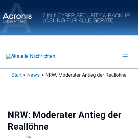
Zum
Inhalt
springen
Start
News
NRW: Moderater Antieg der Reallöhne
NRW: Moderater Antieg der
Reallöhne