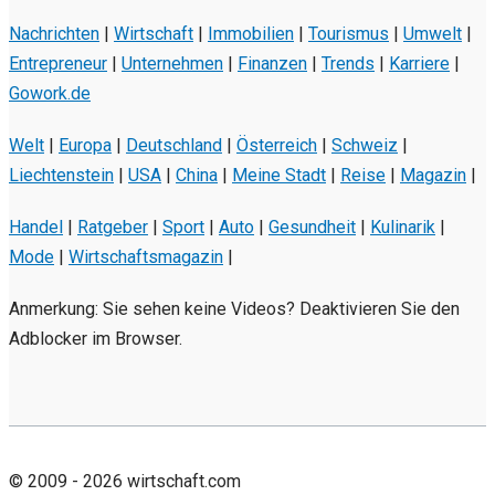
Nachrichten
|
Wirtschaft
|
Immobilien
|
Tourismus
|
Umwelt
|
Entrepreneur
|
Unternehmen
|
Finanzen
|
Trends
|
Karriere
|
Gowork.de
Welt
|
Europa
|
Deutschland
|
Österreich
|
Schweiz
|
Liechtenstein
|
USA
|
China
|
Meine Stadt
|
Reise
|
Magazin
|
Handel
|
Ratgeber
|
Sport
|
Auto
|
Gesundheit
|
Kulinarik
|
Mode
|
Wirtschaftsmagazin
|
Anmerkung: Sie sehen keine Videos? Deaktivieren Sie den
Adblocker im Browser.
© 2009 - 2026 wirtschaft.com