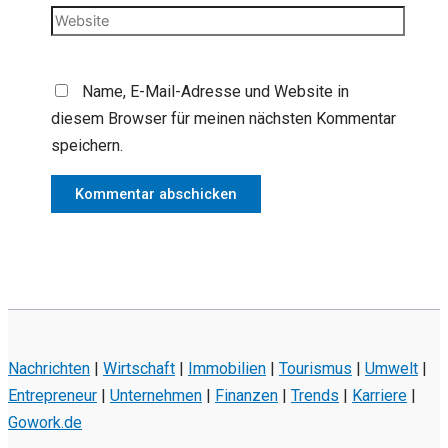
Adresse*
Website
Name, E-Mail-Adresse und Website in
diesem Browser für meinen nächsten Kommentar
speichern.
Nachrichten
|
Wirtschaft
|
Immobilien
|
Tourismus
|
Umwelt
|
Entrepreneur
|
Unternehmen
|
Finanzen
|
Trends
|
Karriere
|
Gowork.de