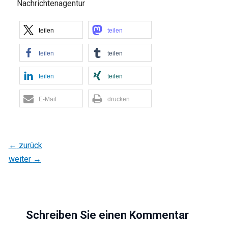
Nachrichtenagentur
teilen
teilen
teilen
teilen
teilen
teilen
E-Mail
drucken
←
zurück
weiter
→
Schreiben Sie einen Kommentar