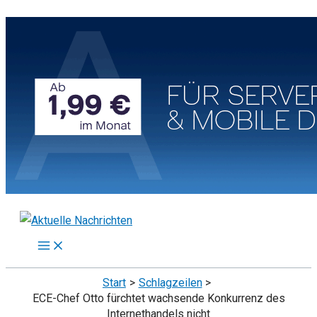
Zum
Inhalt
springen
Start
Schlagzeilen
ECE-Chef Otto fürchtet wachsende Konkurrenz des
Internethandels nicht