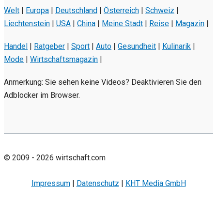
Welt
|
Europa
|
Deutschland
|
Österreich
|
Schweiz
|
Liechtenstein
|
USA
|
China
|
Meine Stadt
|
Reise
|
Magazin
|
Handel
|
Ratgeber
|
Sport
|
Auto
|
Gesundheit
|
Kulinarik
|
Mode
|
Wirtschaftsmagazin
|
Anmerkung: Sie sehen keine Videos? Deaktivieren Sie den
Adblocker im Browser.
© 2009 - 2026 wirtschaft.com
Impressum
|
Datenschutz
|
KHT Media GmbH