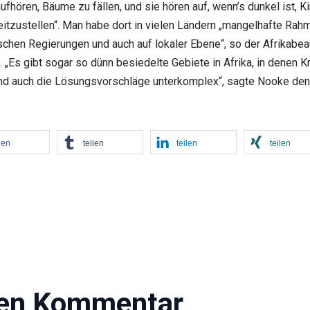
aufhören, Bäume zu fällen, und sie hören auf, wenn’s dunkel ist,
bereitzustellen“. Man habe dort in vielen Ländern „mangelhafte Ra
anischen Regierungen und auch auf lokaler Ebene“, so der Afrika
e. „Es gibt sogar so dünn besiedelte Gebiete in Afrika, in denen
 sind auch die Lösungsvorschläge unterkomplex“, sagte Nooke d
len
teilen
teilen
teilen
nen Kommentar