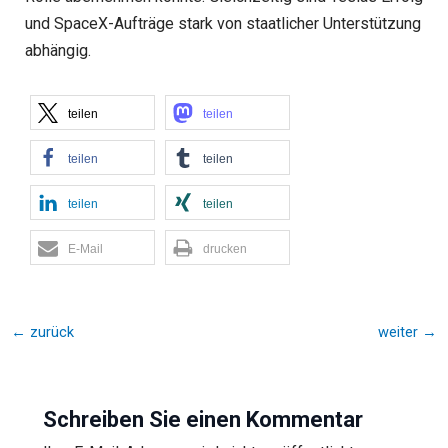
und SpaceX-Aufträge stark von staatlicher Unterstützung
abhängig.
teilen
teilen
teilen
teilen
teilen
teilen
E-Mail
drucken
←
zurück
weiter
→
Schreiben Sie einen Kommentar