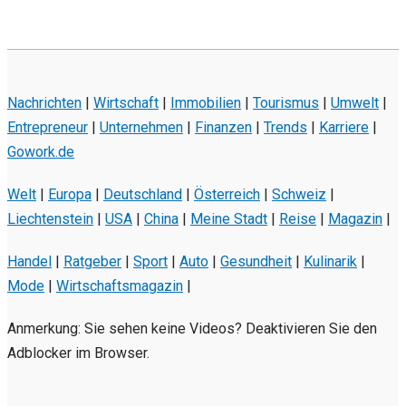
Nachrichten
|
Wirtschaft
|
Immobilien
|
Tourismus
|
Umwelt
|
Entrepreneur
|
Unternehmen
|
Finanzen
|
Trends
|
Karriere
|
Gowork.de
Welt
|
Europa
|
Deutschland
|
Österreich
|
Schweiz
|
Liechtenstein
|
USA
|
China
|
Meine Stadt
|
Reise
|
Magazin
|
Handel
|
Ratgeber
|
Sport
|
Auto
|
Gesundheit
|
Kulinarik
|
Mode
|
Wirtschaftsmagazin
|
Anmerkung: Sie sehen keine Videos? Deaktivieren Sie den
Adblocker im Browser.