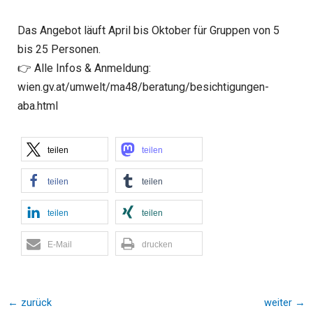
Das Angebot läuft April bis Oktober für Gruppen von 5
bis 25 Personen.
👉 Alle Infos & Anmeldung:
wien.gv.at/umwelt/ma48/beratung/besichtigungen-
aba.html
teilen
teilen
teilen
teilen
teilen
teilen
E-Mail
drucken
←
zurück
weiter
→