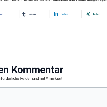
len
teilen
teilen
teilen
nen Kommentar
rforderliche Felder sind mit
*
markiert