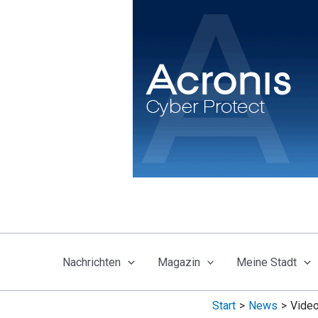
Zum
Inhalt
springen
Nachrichten
Magazin
Meine Stadt
Start
News
Video