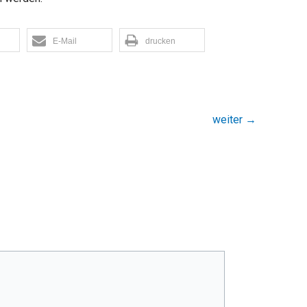
E-Mail
drucken
weiter
→