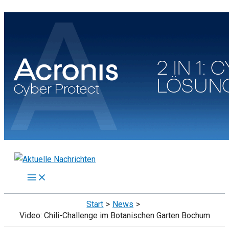
Zum
Inhalt
springen
Start
News
Video: Chili-Challenge im Botanischen Garten Bochum