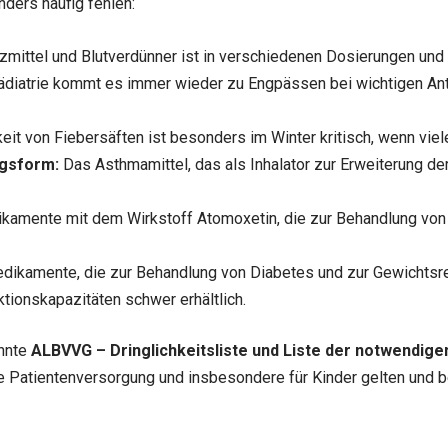
ders häufig fehlen:
ittel und Blutverdünner ist in verschiedenen Dosierungen und 
ädiatrie kommt es immer wieder zu Engpässen bei wichtigen Anti
it von Fiebersäften ist besonders im Winter kritisch, wenn viel
ngsform:
Das Asthmamittel, das als Inhalator zur Erweiterung de
amente mit dem Wirkstoff Atomoxetin, die zur Behandlung von
ikamente, die zur Behandlung von Diabetes und zur Gewichtsre
ionskapazitäten schwer erhältlich.
annte
ALBVVG – Dringlichkeitsliste und Liste der notwendige
ie Patientenversorgung und insbesondere für Kinder gelten und