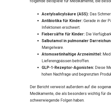
folgende Beispiele für Medikamente, die beson
Acetylsalicylsäure (ASS):
Das Schmerzm
Antibiotika für Kinder:
Gerade in der P
Infektionen erschwert.
Fiebersäfte für Kinder:
Die Verfügbarke
Salbutamol in pulmonaler Darreichu
Mangelware.
Atomoxetinhaltige Arzneimittel:
Medik
Lieferengpässen betroffen.
GLP-1-Rezeptor-Agonisten:
Diese Med
hohen Nachfrage und begrenzten Produkt
Der Bericht verweist außerdem auf die sogen
Medikamente, die als besonders wichtig für d
schwerwiegende Folgen haben.