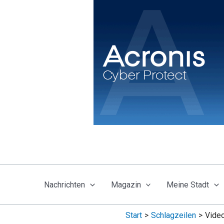
Zum
Inhalt
springen
Nachrichten
Magazin
Meine Stadt
Start
Schlagzeilen
Video