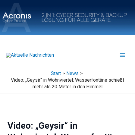
Zum
Inhalt
springen
Start
News
Video: „Geysir“ in Wohnviertel: Wasserfontäne schießt
mehr als 20 Meter in den Himmel
Video: „Geysir“ in