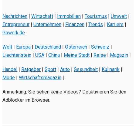
Nachrichten
|
Wirtschaft
|
Immobilien
|
Tourismus
|
Umwelt
|
Entrepreneur
|
Unternehmen
|
Finanzen
|
Trends
|
Karriere
|
Gowork.de
Welt
|
Europa
|
Deutschland
|
Österreich
|
Schweiz
|
Liechtenstein
|
USA
|
China
|
Meine Stadt
|
Reise
|
Magazin
|
Handel
|
Ratgeber
|
Sport
|
Auto
|
Gesundheit
|
Kulinarik
|
Mode
|
Wirtschaftsmagazin
|
Anmerkung: Sie sehen keine Videos? Deaktivieren Sie den
Adblocker im Browser.