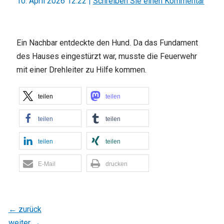
10. April 2026 12:22
|
Schreiben Sie einen Kommentar
Ein Nachbar entdeckte den Hund. Da das Fundament
des Hauses eingestürzt war, musste die Feuerwehr
mit einer Drehleiter zu Hilfe kommen.
teilen
teilen
teilen
teilen
teilen
teilen
E-Mail
drucken
←
zurück
weiter
→