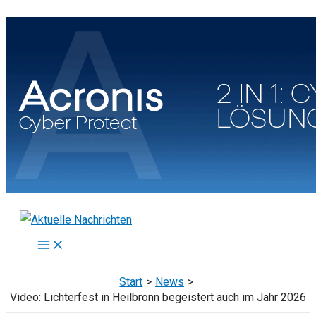
Zum
Inhalt
springen
Start
News
Video: Lichterfest in Heilbronn begeistert auch im Jahr 2026