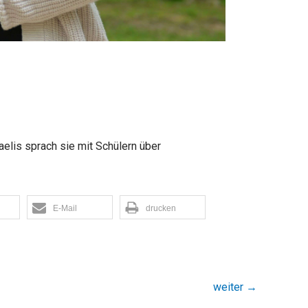
aelis sprach sie mit Schülern über
E-Mail
drucken
weiter
→