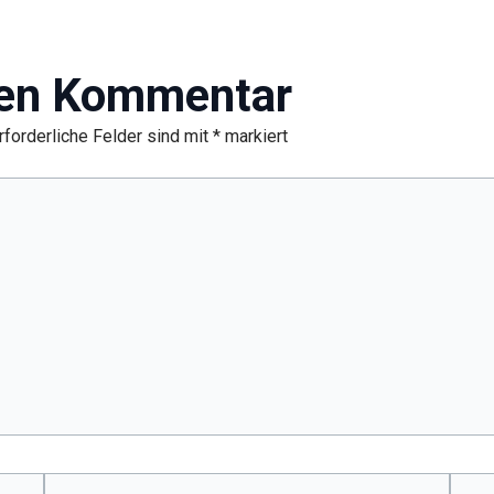
nen Kommentar
rforderliche Felder sind mit
*
markiert
E-
Webs