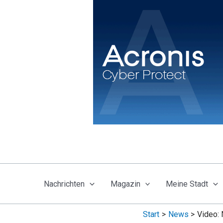
Zum
Inhalt
springen
Nachrichten
Magazin
Meine Stadt
Start
News
Video: 