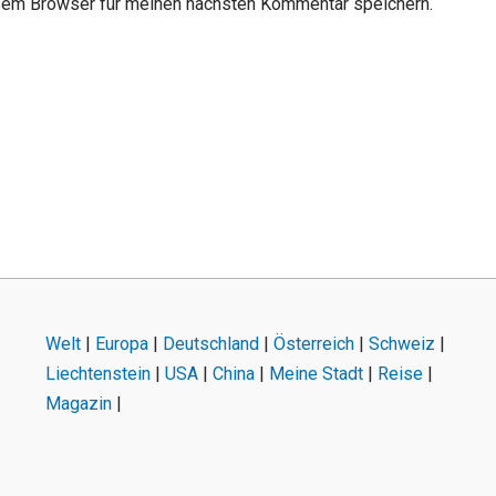
sem Browser für meinen nächsten Kommentar speichern.
Welt
|
Europa
|
Deutschland
|
Österreich
|
Schweiz
|
Liechtenstein
|
USA
|
China
|
Meine Stadt
|
Reise
|
Magazin
|