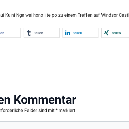
ui Kuini Nga wai hono i te po zu einem Treffen auf Windsor Castl
len
teilen
teilen
teilen
nen Kommentar
rforderliche Felder sind mit
*
markiert