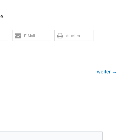
e.
E-Mail
drucken
weiter
→