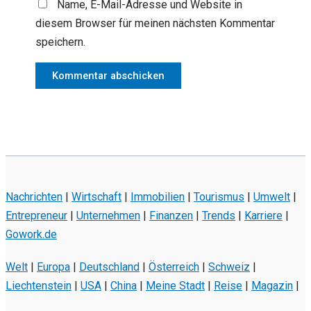
Name, E-Mail-Adresse und Website in
diesem Browser für meinen nächsten Kommentar
speichern.
Nachrichten
|
Wirtschaft
|
Immobilien
|
Tourismus
|
Umwelt
|
Entrepreneur
|
Unternehmen
|
Finanzen
|
Trends
|
Karriere
|
Gowork.de
Welt
|
Europa
|
Deutschland
|
Österreich
|
Schweiz
|
Liechtenstein
|
USA
|
China
|
Meine Stadt
|
Reise
|
Magazin
|