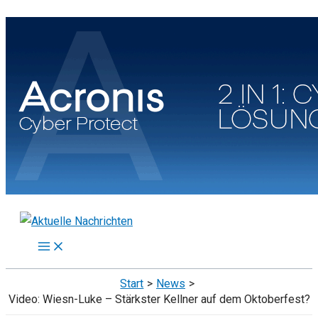
Zum
Inhalt
springen
Start
News
Video: Wiesn-Luke – Stärkster Kellner auf dem Oktoberfest?