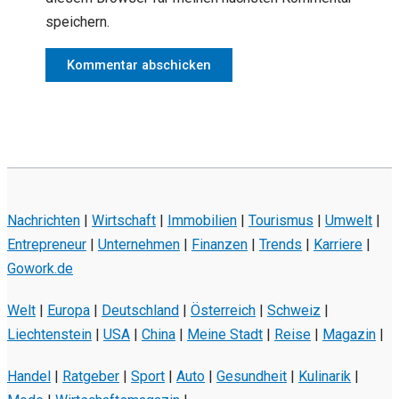
speichern.
Nachrichten
|
Wirtschaft
|
Immobilien
|
Tourismus
|
Umwelt
|
Entrepreneur
|
Unternehmen
|
Finanzen
|
Trends
|
Karriere
|
Gowork.de
Welt
|
Europa
|
Deutschland
|
Österreich
|
Schweiz
|
Liechtenstein
|
USA
|
China
|
Meine Stadt
|
Reise
|
Magazin
|
Handel
|
Ratgeber
|
Sport
|
Auto
|
Gesundheit
|
Kulinarik
|