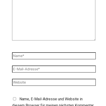
eingeben…
Name*
E-
Mail-
Adresse*
Website
Name, E-Mail-Adresse und Website in
diesem Browser für meinen nächsten Kommentar